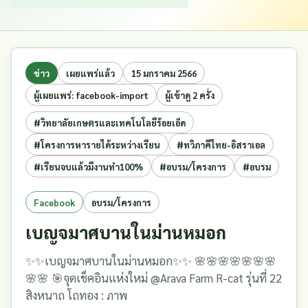
ข่าว
เผยแพร่แล้ว
15 มกราคม 2566
ผู้เผยแพร่: facebook-import
ผู้เข้าดู 2 ครั้ง
#วิทยาลัยเกษตรและเทคโนโลยีร้อยเอ็ด
#โครงการหารายได้ระหว่างเรียน
#ทวิภาคีไทย-อิสราเอล
#เรียนจบแล้วมีงานทำ100%
#อบรม/โครงการ
#อบรม
Facebook
อบรม/โครงการ
เบญจมาศบานในม่านหมอก
✨✨เบญจมาศบานในม่านหมอก✨✨ 🌸🌸🌸🌸🌸🌸🌸
🌸🌸 🎯จุดเช็คอินแห่งใหม่ @Arava Farm R-cat รุ่นที่ 22
สิงหนาถ โถทอง : ภาพ