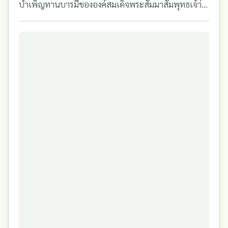
บำเพ็ญทานบารมีขององค์สมเด็จพระสัมมาสัมพุทธเจ้า่...