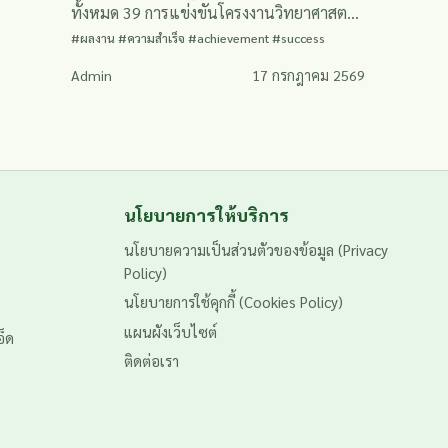
ทั้งหมด 39 การแข่งขันโครงงานวิทยาศาสตร์
อาชีวศึกษา #ระดับภาคตะวันออกเฉียงเหนือ
#ผลงาน #ความสำเร็จ #achievement #success
ระหว่างวันที่ 14–16 กรกฎาคม 2569 ณ
Admin
17 กรกฎาคม 2569
วิทยาลัยเทคนิคสว่างแดนดิน จังหวัดสกลนคร -
เรื่อง “การสังเคราะห์และประสิทธิภาพของ
คอปเปอร์นาโนจากสารสกัดขมิ้นชันในการ
ยับยั้งเชื้อรา Fusarium sp. สำหรับการปลูกผัก
กาดหอมในระบบไฮโดรโปนิกส์”
นโยบายการให้บริการ
นโยบายความเป็นส่วนตัวของข้อมูล (Privacy
Policy)
นโยบายการใช้คุกกี้ (Cookies Policy)
แผนผังเว็บไซต์
อ็ด
ติดต่อเรา